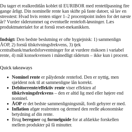
Du tager et realkreditlån koblet til EURIBOR med rentetilpasning fire
gange årligt. Din nominelle rente kan skifte på faste datoer, så lav en
stresstest: Hvad hvis renten stiger 1–2 procentpoint inden for det næste
år? Vurder råderummet og eventuelle renteloft-løsninger. Læs
produktmaterialet for at forstå reset-mekanikken.
Indsigt:
Den bedste beslutning er ofte hygiejnisk: 1) sammenlign
ÅOP, 2) forstå tilskrivningsfrekvens, 3) tjek
centralbank/markedsforventninger for at vurdere risikoen i variabel
rente, 4) mål konsekvensen i månedligt råderum – ikke kun i procent.
Quick takeaways
Nominel rente
er pålydende rentefod. Den er nyttig, men
sjældent nok til at sammenligne lån korrekt.
Debitorrente/effektiv rente
viser effekten af
tilskrivningsfrekvens
– den er altid lig med eller højere end
nominel.
ÅOP
er det bedste sammenligningsmål, fordi gebyrer er med.
Inflation
afgør realrenten og dermed den reelle økonomiske
betydning af din rente.
Brug
beregner
og
formelguide
for at afdække forskellen
mellem produkter på få minutter.