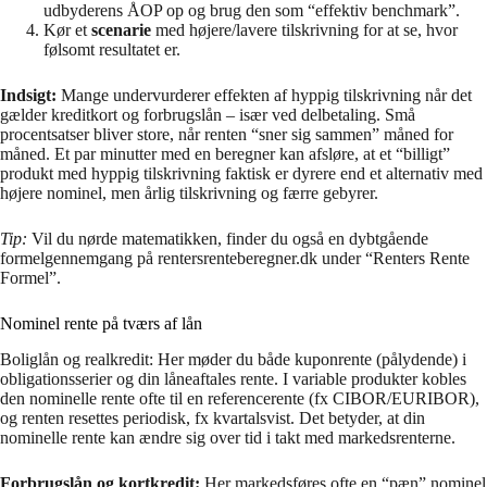
udbyderens ÅOP op og brug den som “effektiv benchmark”.
Kør et
scenarie
med højere/lavere tilskrivning for at se, hvor
følsomt resultatet er.
Indsigt:
Mange undervurderer effekten af hyppig tilskrivning når det
gælder kreditkort og forbrugslån – især ved delbetaling. Små
procentsatser bliver store, når renten “sner sig sammen” måned for
måned. Et par minutter med en beregner kan afsløre, at et “billigt”
produkt med hyppig tilskrivning faktisk er dyrere end et alternativ med
højere nominel, men årlig tilskrivning og færre gebyrer.
Tip:
Vil du nørde matematikken, finder du også en dybtgående
formelgennemgang på rentersrenteberegner.dk under “Renters Rente
Formel”.
Nominel rente på tværs af lån
Boliglån og realkredit: Her møder du både kuponrente (pålydende) i
obligationsserier og din låneaftales rente. I variable produkter kobles
den nominelle rente ofte til en referencerente (fx CIBOR/EURIBOR),
og renten resettes periodisk, fx kvartalsvist. Det betyder, at din
nominelle rente kan ændre sig over tid i takt med markedsrenterne.
Forbrugslån og kortkredit:
Her markedsføres ofte en “pæn” nominel