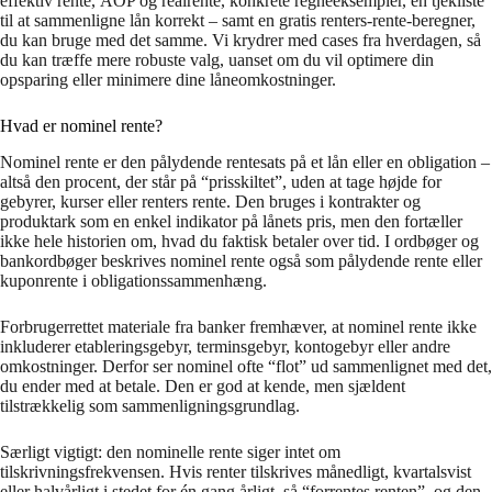
effektiv rente, ÅOP og realrente, konkrete regneeksempler, en tjekliste
til at sammenligne lån korrekt – samt en gratis renters-rente-beregner,
du kan bruge med det samme. Vi krydrer med cases fra hverdagen, så
du kan træffe mere robuste valg, uanset om du vil optimere din
opsparing eller minimere dine låneomkostninger.
Hvad er nominel rente?
Nominel rente er den pålydende rentesats på et lån eller en obligation –
altså den procent, der står på “prisskiltet”, uden at tage højde for
gebyrer, kurser eller renters rente. Den bruges i kontrakter og
produktark som en enkel indikator på lånets pris, men den fortæller
ikke hele historien om, hvad du faktisk betaler over tid. I ordbøger og
bankordbøger beskrives nominel rente også som pålydende rente eller
kuponrente i obligationssammenhæng.
Forbrugerrettet materiale fra banker fremhæver, at nominel rente ikke
inkluderer etableringsgebyr, terminsgebyr, kontogebyr eller andre
omkostninger. Derfor ser nominel ofte “flot” ud sammenlignet med det,
du ender med at betale. Den er god at kende, men sjældent
tilstrækkelig som sammenligningsgrundlag.
Særligt vigtigt: den nominelle rente siger intet om
tilskrivningsfrekvensen. Hvis renter tilskrives månedligt, kvartalsvist
eller halvårligt i stedet for én gang årligt, så “forrentes renten”, og den