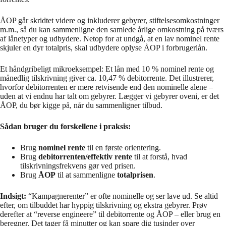
ÅOP går skridtet videre og inkluderer gebyrer, stiftelsesomkostninger
m.m., så du kan sammenligne den samlede årlige omkostning på tværs
af lånetyper og udbydere. Netop for at undgå, at en lav nominel rente
skjuler en dyr totalpris, skal udbydere oplyse ÅOP i forbrugerlån.
Et håndgribeligt mikroeksempel: Et lån med 10 % nominel rente og
månedlig tilskrivning giver ca. 10,47 % debitorrente. Det illustrerer,
hvorfor debitorrenten er mere retvisende end den nominelle alene –
uden at vi endnu har talt om gebyrer. Lægger vi gebyrer oveni, er det
ÅOP, du bør kigge på, når du sammenligner tilbud.
Sådan bruger du forskellene i praksis:
Brug
nominel rente
til en første orientering.
Brug
debitorrenten/effektiv rente
til at forstå, hvad
tilskrivningsfrekvens gør ved prisen.
Brug
ÅOP
til at sammenligne
totalprisen
.
Indsigt:
“Kampagnerenter” er ofte nominelle og ser lave ud. Se altid
efter, om tilbuddet har hyppig tilskrivning og ekstra gebyrer. Prøv
derefter at “reverse engineere” til debitorrente og ÅOP – eller brug en
beregner. Det tager få minutter og kan spare dig tusinder over