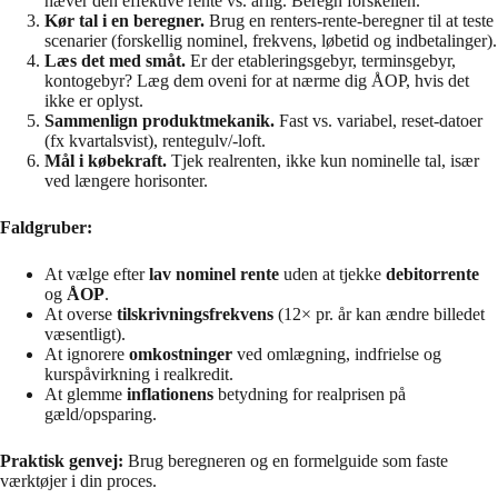
hæver den effektive rente vs. årlig. Beregn forskellen.
Kør tal i en beregner.
Brug en renters-rente-beregner til at teste
scenarier (forskellig nominel, frekvens, løbetid og indbetalinger).
Læs det med småt.
Er der etableringsgebyr, terminsgebyr,
kontogebyr? Læg dem oveni for at nærme dig ÅOP, hvis det
ikke er oplyst.
Sammenlign produktmekanik.
Fast vs. variabel, reset-datoer
(fx kvartalsvist), rentegulv/-loft.
Mål i købekraft.
Tjek realrenten, ikke kun nominelle tal, især
ved længere horisonter.
Faldgruber:
At vælge efter
lav nominel rente
uden at tjekke
debitorrente
og
ÅOP
.
At overse
tilskrivningsfrekvens
(12× pr. år kan ændre billedet
væsentligt).
At ignorere
omkostninger
ved omlægning, indfrielse og
kurspåvirkning i realkredit.
At glemme
inflationens
betydning for realprisen på
gæld/opsparing.
Praktisk genvej:
Brug beregneren og en formelguide som faste
værktøjer i din proces.