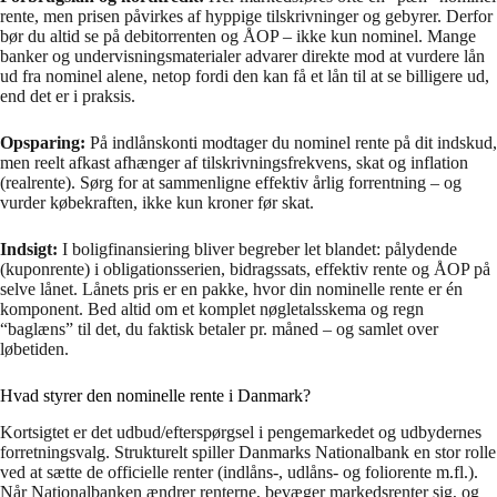
rente, men prisen påvirkes af hyppige tilskrivninger og gebyrer. Derfor
bør du altid se på debitorrenten og ÅOP – ikke kun nominel. Mange
banker og undervisningsmaterialer advarer direkte mod at vurdere lån
ud fra nominel alene, netop fordi den kan få et lån til at se billigere ud,
end det er i praksis.
Opsparing:
På indlånskonti modtager du nominel rente på dit indskud,
men reelt afkast afhænger af tilskrivningsfrekvens, skat og inflation
(realrente). Sørg for at sammenligne effektiv årlig forrentning – og
vurder købekraften, ikke kun kroner før skat.
Indsigt:
I boligfinansiering bliver begreber let blandet: pålydende
(kuponrente) i obligationsserien, bidragssats, effektiv rente og ÅOP på
selve lånet. Lånets pris er en pakke, hvor din nominelle rente er én
komponent. Bed altid om et komplet nøgletalsskema og regn
“baglæns” til det, du faktisk betaler pr. måned – og samlet over
løbetiden.
Hvad styrer den nominelle rente i Danmark?
Kortsigtet er det udbud/efterspørgsel i pengemarkedet og udbydernes
forretningsvalg. Strukturelt spiller Danmarks Nationalbank en stor rolle
ved at sætte de officielle renter (indlåns-, udlåns- og foliorente m.fl.).
Når Nationalbanken ændrer renterne, bevæger markedsrenter sig, og