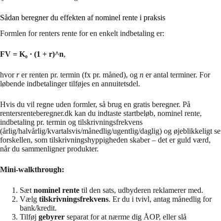
Sådan beregner du effekten af nominel rente i praksis
Formlen for renters rente for en enkelt indbetaling er:
FV = K₀ · (1 + r)^n
,
hvor
r
er renten pr. termin (fx pr. måned), og
n
er antal terminer. For
løbende indbetalinger tilføjes en annuitetsdel.
Hvis du vil regne uden formler, så brug en gratis beregner. På
rentersrenteberegner.dk kan du indtaste startbeløb, nominel rente,
indbetaling pr. termin og tilskrivningsfrekvens
(årlig/halvårlig/kvartalsvis/månedlig/ugentlig/daglig) og øjeblikkeligt se
forskellen, som tilskrivningshyppigheden skaber – det er guld værd,
når du sammenligner produkter.
Mini-walkthrough:
Sæt
nominel rente
til den sats, udbyderen reklamerer med.
Vælg
tilskrivningsfrekvens
. Er du i tvivl, antag månedlig for
bank/kredit.
Tilføj
gebyrer
separat for at nærme dig ÅOP, eller slå