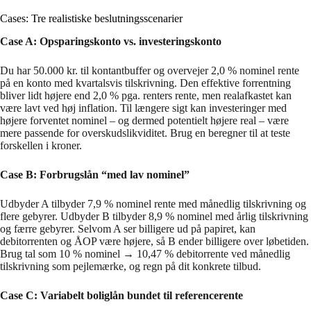
Cases: Tre realistiske beslutningsscenarier
Case A: Opsparingskonto vs. investeringskonto
Du har 50.000 kr. til kontantbuffer og overvejer 2,0 % nominel rente
på en konto med kvartalsvis tilskrivning. Den effektive forrentning
bliver lidt højere end 2,0 % pga. renters rente, men realafkastet kan
være lavt ved høj inflation. Til længere sigt kan investeringer med
højere forventet nominel – og dermed potentielt højere real – være
mere passende for overskudslikviditet. Brug en beregner til at teste
forskellen i kroner.
Case B: Forbrugslån “med lav nominel”
Udbyder A tilbyder 7,9 % nominel rente med månedlig tilskrivning og
flere gebyrer. Udbyder B tilbyder 8,9 % nominel med årlig tilskrivning
og færre gebyrer. Selvom A ser billigere ud på papiret, kan
debitorrenten og ÅOP være højere, så B ender billigere over løbetiden.
Brug tal som 10 % nominel → 10,47 % debitorrente ved månedlig
tilskrivning som pejlemærke, og regn på dit konkrete tilbud.
Case C: Variabelt boliglån bundet til referencerente