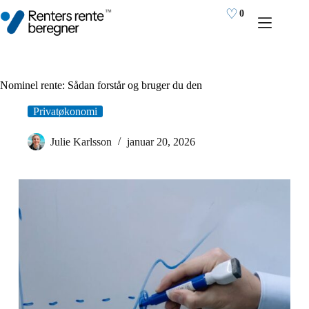
Fortsæt
♡
0
til
indhold
Nominel rente: Sådan forstår og bruger du den
Privatøkonomi
Julie Karlsson
januar 20, 2026