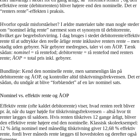
effektive rente (debitorrenten) bliver højere end den nominelle. Det er
“renters rente”-effekten i praksis.
Hvorfor opstår misforståelser? I ældre materialer talte man nogle steder
om “nominel årlig rente” nærmest som et synonym til debitorrente,
hvilket gav begrebsforvirring. I dag bruges i stedet debitorrente/effektiv
rente til at udtrykke den reelle årlige rente inklusive renters rente – men
stadig uden gebyrer. Når gebyrer medregnes, taler vi om ÅOP. Tænk
sådan:
nominel
= rå rentefod;
debitorrente
= rå rentefod med renters
rente;
ÅOP
= total pris inkl. gebyrer.
Bundlinje: Kend den nominelle rente, men sammenlign lån på
debitorrente og ÅOP, og kontroller altid tilskrivningsfrekvensen. Det er
sådan, du undgår at blive “forblændet” af en lav nominel sats.
Nominel vs. effektiv rente og ÅOP
Effektiv rente (ofte kaldet debitorrente) viser, hvad renten reelt bliver
pr. år, når du tager højde for tilskrivningsfrekvensen – altså hvor tit
renter lægges til saldoen. Hvis renten tilskrives 12 gange årligt, bliver
den effektive rente højere end den nominelle. Klassisk skoleeksempel:
12 % årlig nominel med månedlig tilskrivning giver 12,68 % effektiv
rente, fordi hver måneds rente lægges til hovedstolen og derefter også
forrentes.