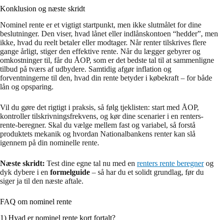
Konklusion og næste skridt
Nominel rente er et vigtigt startpunkt, men ikke slutmålet for dine
beslutninger. Den viser, hvad lånet eller indlånskontoen “hedder”, men
ikke, hvad du reelt betaler eller modtager. Når renter tilskrives flere
gange årligt, stiger den effektive rente. Når du lægger gebyrer og
omkostninger til, får du ÅOP, som er det bedste tal til at sammenligne
tilbud på tværs af udbydere. Samtidig afgør inflation og
forventningerne til den, hvad din rente betyder i købekraft – for både
lån og opsparing.
Vil du gøre det rigtigt i praksis, så følg tjeklisten: start med ÅOP,
kontroller tilskrivningsfrekvens, og kør dine scenarier i en renters-
rente-beregner. Skal du vælge mellem fast og variabel, så forstå
produktets mekanik og hvordan Nationalbankens renter kan slå
igennem på din nominelle rente.
Næste skridt:
Test dine egne tal nu med en
renters rente beregner
og
dyk dybere i en
formelguide
– så har du et solidt grundlag, før du
siger ja til den næste aftale.
FAQ om nominel rente
1) Hvad er nominel rente kort fortalt?