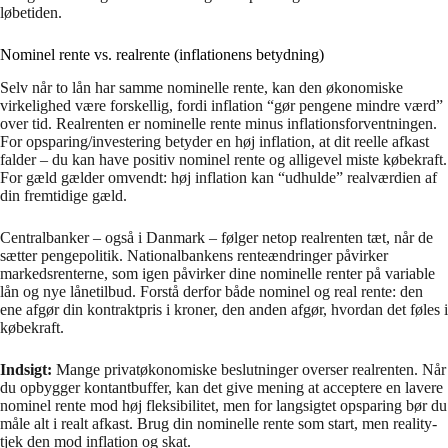
løbetiden.
Nominel rente vs. realrente (inflationens betydning)
Selv når to lån har samme nominelle rente, kan den økonomiske
virkelighed være forskellig, fordi inflation “gør pengene mindre værd”
over tid. Realrenten er nominelle rente minus inflationsforventningen.
For opsparing/investering betyder en høj inflation, at dit reelle afkast
falder – du kan have positiv nominel rente og alligevel miste købekraft.
For gæld gælder omvendt: høj inflation kan “udhulde” realværdien af
din fremtidige gæld.
Centralbanker – også i Danmark – følger netop realrenten tæt, når de
sætter pengepolitik. Nationalbankens renteændringer påvirker
markedsrenterne, som igen påvirker dine nominelle renter på variable
lån og nye lånetilbud. Forstå derfor både nominel og real rente: den
ene afgør din kontraktpris i kroner, den anden afgør, hvordan det føles i
købekraft.
Indsigt:
Mange privatøkonomiske beslutninger overser realrenten. Når
du opbygger kontantbuffer, kan det give mening at acceptere en lavere
nominel rente mod høj fleksibilitet, men for langsigtet opsparing bør du
måle alt i realt afkast. Brug din nominelle rente som start, men reality-
tjek den mod inflation og skat.