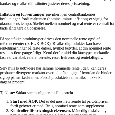
banker og realkreditinstitutter justerer deres prissætning.
Inflation og forventninger
påvirker igen centralbankernes
beslutninger, fordi realrenten (nominel minus inflation) er vigtig for
økonomiens tempo. Skellet mellem nominel og real rente er centralt for
både låntagere og opsparere.
På specifikke produkttyper drives den nominelle rente også af
referencerenter (fx EURIBOR). Realkreditprodukter kan have
rentetilpasninger på faste datoer, hvilket betyder, at din nominel rente
resættes flere gange årligt. Kend derfor altid din lånetypes mekanik:
fast vs. variabel, referencerente, reset-frekvens og renteloft/gulv.
Selv hvis to udbydere har samme nominelle rente i dag, kan deres
prisbaner divergere markant over tid, afhængigt af hvordan de binder
sig op på markedsrenter. Forstå produktets renterisiko – ikke kun
dagens procent.
Tjekliste: Sådan sammenligner du lån korrekt
Start med ÅOP.
Det er det mest retvisende tal på totalprisen,
fordi gebyrer er med. Brug nominel rente som supplement.
Kontrollér tilskrivningsfrekvensen.
Månedlig tilskrivning